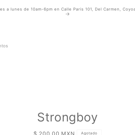
les a lunes de 10am-6pm en Calle Paris 101, Del Carmen, Coy
ntos
amente
Strongboy
ación
oducto
Precio
$ 200.00 MXN
Agotado