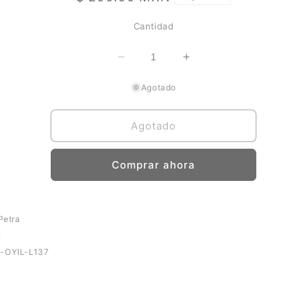
habitual
Cantidad
Reducir
Aumentar
cantidad
cantidad
Agotado
para
para
Strongboy
Strongboy
Agotado
Comprar ahora
 Petra
n
T-OYIL-L137