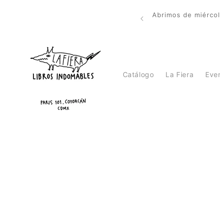
Ir
directamente
Abrimos de miérco
al contenido
Catálogo
La Fiera
Eve
Ir
direct
a la
inform
del pr