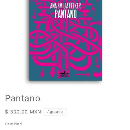
Abrir
elemento
Pantano
multimedia
1
en
Precio
$ 300.00 MXN
una
Agotado
ventana
habitual
modal
Cantidad