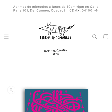
Ir
directamente
Abrimos de miércoles a lunes de 10am-6pm en Calle
al contenido
Paris 101, Del Carmen, Coyoacán, CDMX, 04100
Carrito
Ir
directamente
a la
información
del producto