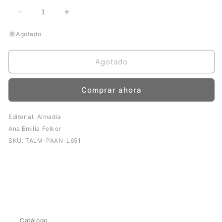
Reducir
Aumentar
cantidad
cantidad
Agotado
para
para
Pantano
Pantano
Agotado
Comprar ahora
Editorial: Almadía
Ana Emilia Felker
SKU: TALM-PAAN-L651
Catálogo