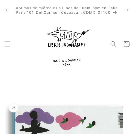
Ir
directamente
Abrimos de miércoles a lunes de 10am-6pm en Calle
al contenido
Paris 101, Del Carmen, Coyoacán, CDMX, 04100
Carrito
Ir
directamente
a la
información
del producto