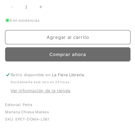
Reducir
Aumentar
cantidad
cantidad
6 en existencias
para
para
Migrando
Migrando
Agregar al carrito
Comprar ahora
Retiro disponible en
La Fiera Librería
Normalmente está listo en 24 horas
Ver información de la tienda
Editorial: Petra
Mariana Chiesa Mateos
SKU:
EPET-DOMA-L561