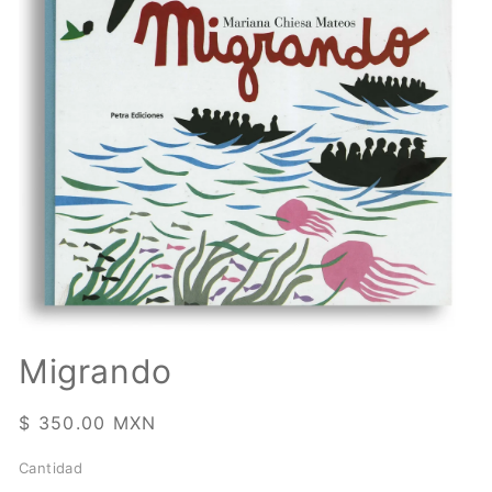
Abrir
elemento
Migrando
multimedia
1
en
Precio
$ 350.00 MXN
una
ventana
habitual
modal
Cantidad