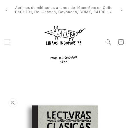
Ir
directamente
Abrimos de miércoles a lunes de 10am-6pm en Calle
al contenido
Paris 101, Del Carmen, Coyoacán, CDMX, 04100
Carrito
Ir
directamente
a la
información
del producto