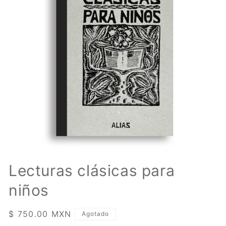
Abrir
elemento
Lecturas clásicas para
multimedia
1
niños
en
una
ventana
modal
Precio
$ 750.00 MXN
Agotado