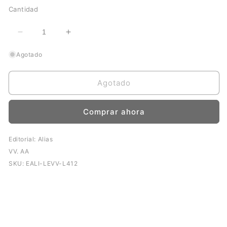
habitual
Cantidad
Reducir
Aumentar
cantidad
cantidad
Agotado
para
para
Lecturas
Lecturas
clásicas
clásicas
Agotado
para
para
niños
niños
Comprar ahora
Editorial: Alias
VV. AA
SKU: EALI-LEVV-L412