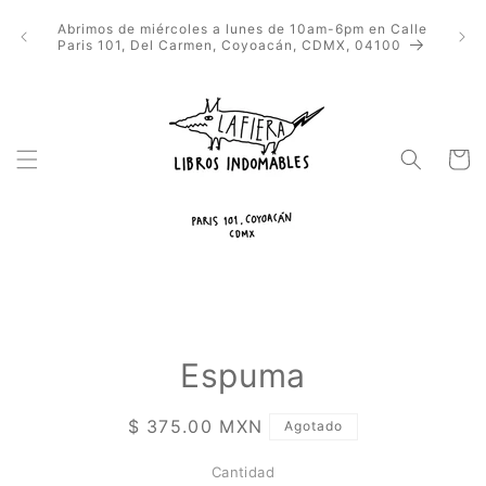
Ir
directamente
Abrimos de miércoles a lunes de 10am-6pm en Calle
al contenido
Paris 101, Del Carmen, Coyoacán, CDMX, 04100
Carrito
Ir
directamente
Espuma
a la
información
del producto
Precio
$ 375.00 MXN
Agotado
habitual
Cantidad