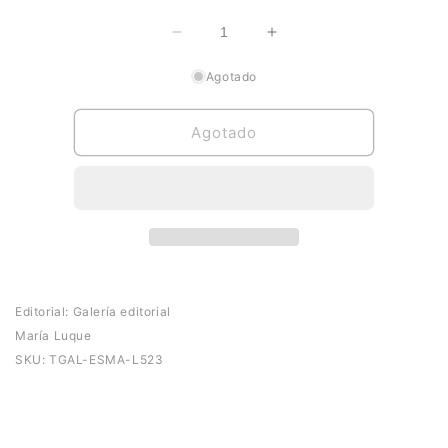
Reducir
Aumentar
cantidad
cantidad
Agotado
para
para
Espuma
Espuma
Agotado
Editorial:
Galería editorial
María Luque
SKU:
TGAL-ESMA-L523