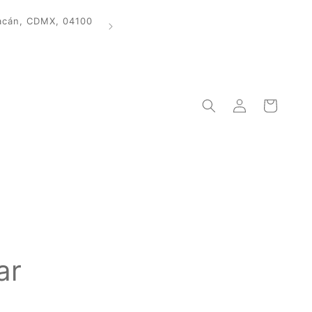
oacán, CDMX, 04100
Sígue
Iniciar
Carrito
sesión
ar