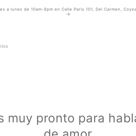
les a lunes de 10am-6pm en Calle Paris 101, Del Carmen, Coy
ntos
amente
s muy pronto para habl
ación
oducto
de amor