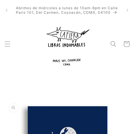
Ir
directamente
Abrimos de miércoles a lunes de 10am-6pm en Calle
al contenido
Paris 101, Del Carmen, Coyoacán, CDMX, 04100
Carrito
Ir
directamente
a la
información
del producto