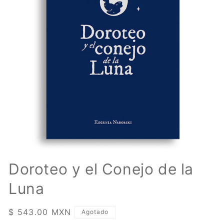
Abrir
elemento
Doroteo y el Conejo de la
multimedia
1
Luna
en
una
ventana
modal
Precio
$ 543.00 MXN
Agotado