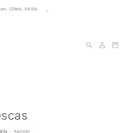
Iniciar
Carrito
sesión
escas
MXN
Agotado