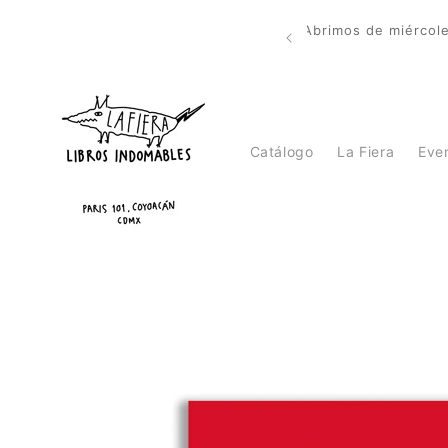
Ir
directamente
Calle Paris 101, Del Carmen, Coyoacán, CDMX, 04100
al contenido
Catálogo
La Fiera
Eve
Ir
directamente
a la
información
del producto