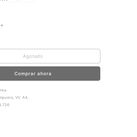
Aumentar
cantidad
para
Dantescas
Agotado
Comprar ahora
inka
mpuero, VV. AA.
L726