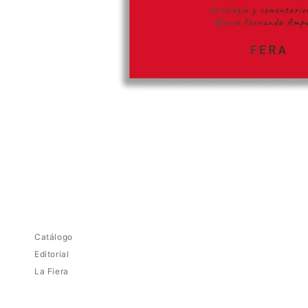
Abrir
elemento
multimedia
1
en
una
ventana
modal
Catálogo
Editorial
La Fiera