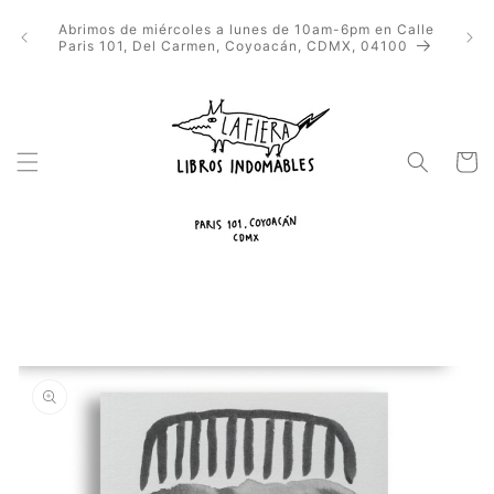
Ir
directamente
Abrimos de miércoles a lunes de 10am-6pm en Calle
al contenido
Paris 101, Del Carmen, Coyoacán, CDMX, 04100
Carrito
Ir
directamente
a la
información
del producto