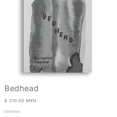
Abrir
elemento
Bedhead
multimedia
1
en
Precio
$ 210.00 MXN
una
ventana
habitual
modal
Cantidad