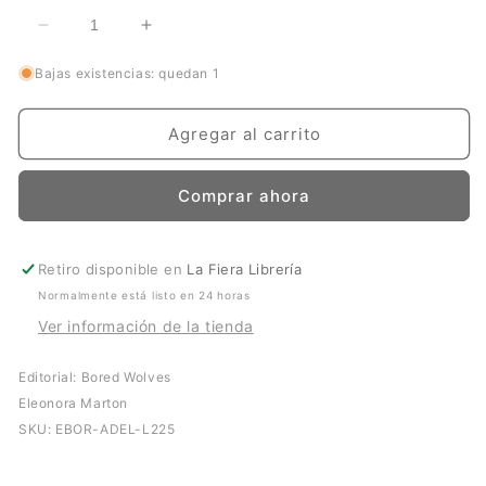
Reducir
Aumentar
cantidad
cantidad
Bajas existencias: quedan 1
para
para
Bedhead
Bedhead
Agregar al carrito
Comprar ahora
Retiro disponible en
La Fiera Librería
Normalmente está listo en 24 horas
Ver información de la tienda
Editorial: Bored Wolves
Eleonora Marton
SKU:
EBOR-ADEL-L225